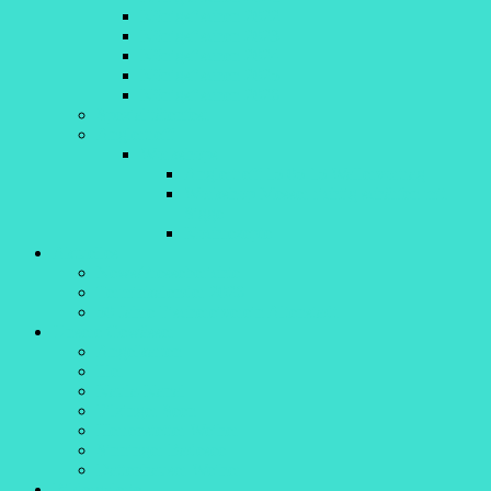
Königsfischen 2022
Königsfischen 2023
Königsfischen 2024
Königsfischen 2025
Königsfischen 2026
Spezialitätenfest
Anglertreff
Workshops
Anglertreff 15.05.15 Wallervortrag
Workshop Messer richtig schärfen mit
Sigge
Kochrezepte
Aktuelles
News/Presseberichte
Terminkalender 2026
50 Jahre Fischereiverein Altenstadt
Unsere Gewässer
Angelkarten
Iller
Kaula-Kanal
Filzinger Seen
Herrenstetter Weiher
Sinninger Badesee
Dattenhauser Weiher
Bildergalerie