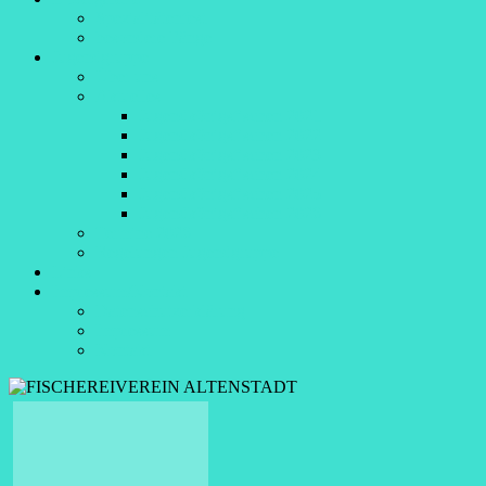
Spezialitätenfest
besondere Fänge
Jugendgruppe
Über uns
Aktuelles
Jugendkönigsfischen 2021
Jugendkönigsfischen 2022
Jugendkönigsfischen 2023
Jugendkönigsfischen 2024
Jugendkönigsfischen 2025
Jugendkönigsfischen 2026
Termine 2026
Regelungen Jugendgruppe
Links
Impressum/Kontakt
Datenschutzerklärung
Impressum
Kontakt