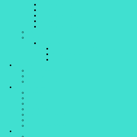
Königsfischen 2022
Königsfischen 2023
Königsfischen 2024
Königsfischen 2025
Königsfischen 2026
Spezialitätenfest
Anglertreff
Workshops
Anglertreff 15.05.15 Wallervortrag
Workshop Messer richtig schärfen mit Sigge
Kochrezepte
Aktuelles
News/Presseberichte
Terminkalender 2026
50 Jahre Fischereiverein Altenstadt
Unsere Gewässer
Angelkarten
Iller
Kaula-Kanal
Filzinger Seen
Herrenstetter Weiher
Sinninger Badesee
Dattenhauser Weiher
Bildergalerie
Spezialitätenfest