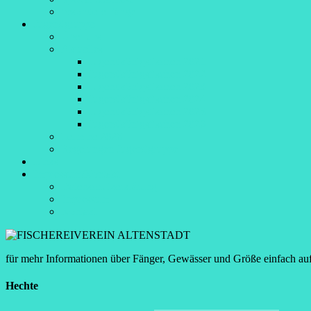
besondere Fänge
Jugendgruppe
Über uns
Aktuelles
Jugendkönigsfischen 2021
Jugendkönigsfischen 2022
Jugendkönigsfischen 2023
Jugendkönigsfischen 2024
Jugendkönigsfischen 2025
Jugendkönigsfischen 2026
Termine 2026
Regelungen Jugendgruppe
Links
Impressum/Kontakt
Datenschutzerklärung
Impressum
Kontakt
für mehr Informationen über Fänger, Gewässer und Größe einfach au
Hechte