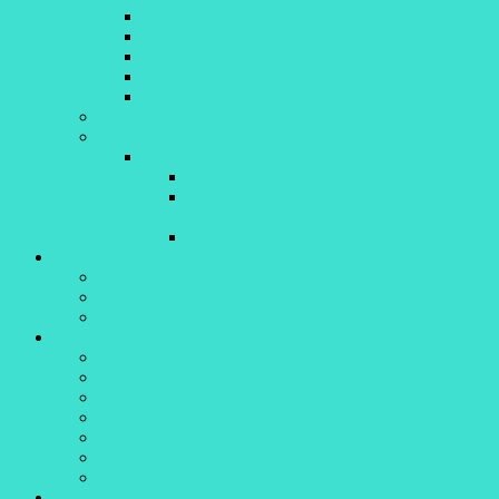
Königsfischen 2022
Königsfischen 2023
Königsfischen 2024
Königsfischen 2025
Königsfischen 2026
Spezialitätenfest
Anglertreff
Workshops
Anglertreff 15.05.15 Wallervortrag
Workshop Messer richtig schärfen mit
Sigge
Kochrezepte
Aktuelles
News/Presseberichte
Terminkalender 2026
50 Jahre Fischereiverein Altenstadt
Unsere Gewässer
Angelkarten
Iller
Kaula-Kanal
Filzinger Seen
Herrenstetter Weiher
Sinninger Badesee
Dattenhauser Weiher
Bildergalerie