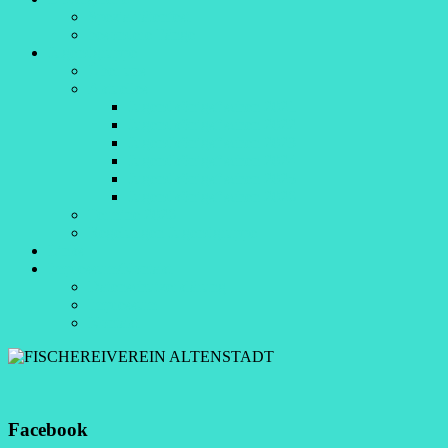
Spezialitätenfest
besondere Fänge
Jugendgruppe
Über uns
Aktuelles
Jugendkönigsfischen 2021
Jugendkönigsfischen 2022
Jugendkönigsfischen 2023
Jugendkönigsfischen 2024
Jugendkönigsfischen 2025
Jugendkönigsfischen 2026
Termine 2026
Regelungen Jugendgruppe
Links
Impressum/Kontakt
Datenschutzerklärung
Impressum
Kontakt
Facebook